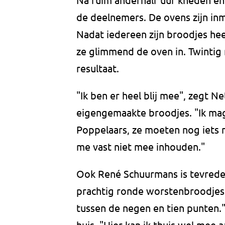
de deelnemers. De ovens zijn in
Nadat iedereen zijn broodjes he
ze glimmend de oven in. Twintig m
resultaat.
"Ik ben er heel blij mee", zegt Net
eigengemaakte broodjes. "Ik mag
Poppelaars, ze moeten nog iets m
me vast niet mee inhouden."
Ook René Schuurmans is tevreden
prachtig ronde worstenbroodjes.
tussen de negen en tien punten.
huis. "Hier kan ik thuis wel mee