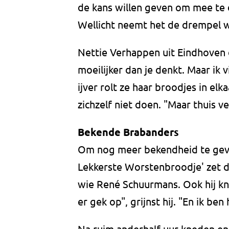
de kans willen geven om mee te 
Wellicht neemt het de drempel we
Nettie Verhappen uit Eindhoven 
moeilijker dan je denkt. Maar ik 
ijver rolt ze haar broodjes in el
zichzelf niet doen. "Maar thuis v
Bekende Brabanders
Om nog meer bekendheid te geve
Lekkerste Worstenbroodje' zet d
wie René Schuurmans. Ook hij kn
er gek op", grijnst hij. "En ik b
Na ruim anderhalf uur kneden en 