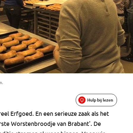
n.
Hulp bij lezen
el Erfgoed. En een serieuze zaak als het
rste Worstenbroodje van Brabant'. De