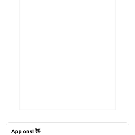
App ons!
👋