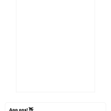
App ons!
👋