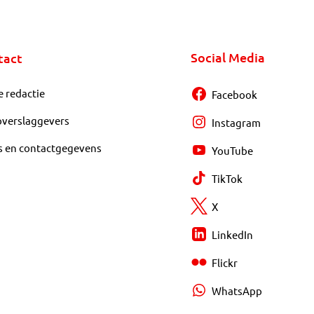
Social Media
tact
e redactie
Facebook
overslaggevers
Instagram
s en contactgegevens
YouTube
TikTok
X
LinkedIn
Flickr
WhatsApp