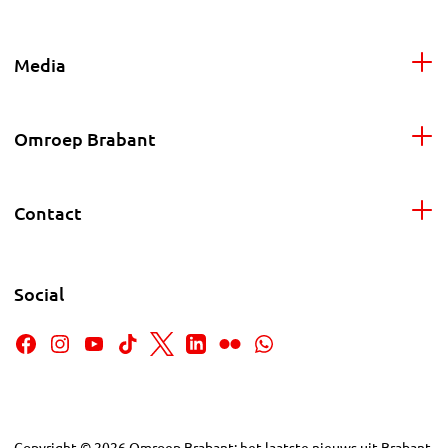
Media
Omroep Brabant
Contact
Social
Copyright
©
2026
Omroep Brabant: het laatste nieuws uit Brabant,