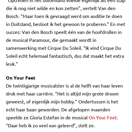
“Optreden in het buitenland voelde eigenlijk als een stap
die ik nog niet wilde en kon zetten”, vertelt Van den
Bosch. “Maar toen ik gevraagd werd om auditie te doen
in Duitsland, besloot ik het gewoon te proberen.” En met
succes: Van den Bosch speelt één van de hoofdrollen in
de musical Paramour, die gemaakt wordt in
samenwerking met Cirque Du Soleil. “Ik vind Cirque Du
Soleil echt helemaal fantastisch, dus dat maakt het extra
leuk.”
On Your Feet
De twintigjarige musicalster is al de helft van haar leven
druk met haar carrière. “Het is altijd mijn grote droom
geweest, of eigenlijk mijn hobby.” Ondertussen is het
echt haar baan geworden. De afgelopen maanden
speelde ze Gloria Estefan in de musical
On Your Feet
.
“Daar heb ik zo veel van geleerd”, stelt ze.