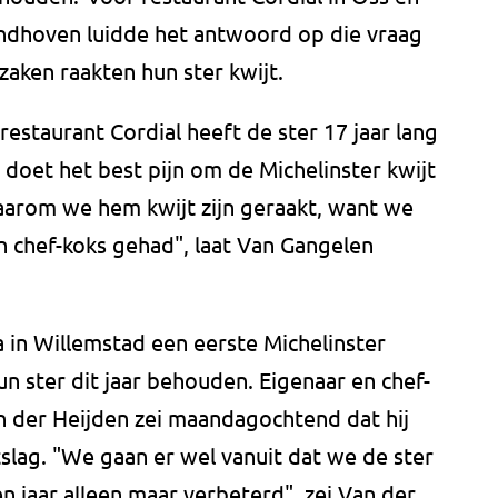
ndhoven luidde het antwoord op die vraag
aken raakten hun ster kwijt.
restaurant Cordial heeft de ster 17 jaar lang
doet het best pijn om de Michelinster kwijt
 waarom we hem kwijt zijn geraakt, want we
 chef-koks gehad", laat Van Gangelen
a in Willemstad een eerste Michelinster
un ster dit jaar behouden. Eigenaar en chef-
n der Heijden zei maandagochtend dat hij
slag. "We gaan er wel vanuit dat we de ster
 jaar alleen maar verbeterd", zei Van der