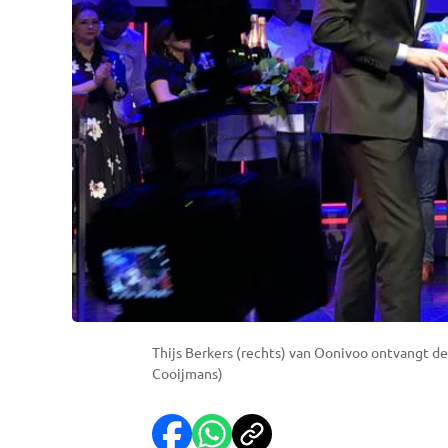
Thijs Berkers (rechts) van Oonivoo ontvangt d
Cooijmans)