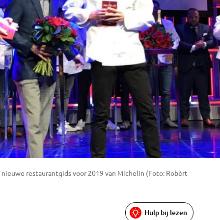
e nieuwe restaurantgids voor 2019 van Michelin (Foto: Robèrt
Hulp bij lezen