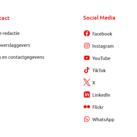
Social Media
tact
e redactie
Facebook
overslaggevers
Instagram
s en contactgegevens
YouTube
TikTok
X
LinkedIn
Flickr
WhatsApp