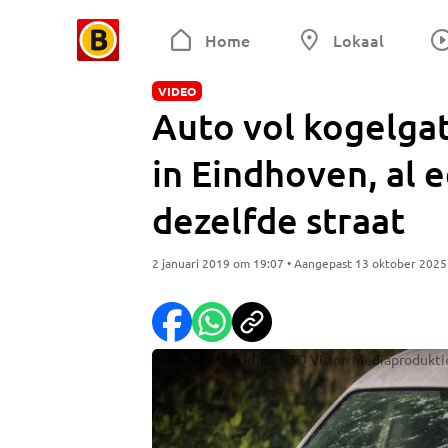
Home
Lokaal
VIDEO
Auto vol kogelgat
in Eindhoven, al 
dezelfde straat
2 januari 2019 om 19:07 • Aangepast 13 oktober 202
Foto: Sem van Rijssel/SQ Vision Mediaprodukti