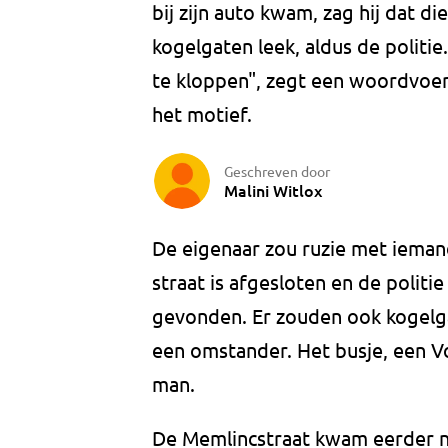
bij zijn auto kwam, zag hij dat die
kogelgaten leek, aldus de politi
te kloppen", zegt een woordvoerd
het motief.
Geschreven door
Malini Witlox
De eigenaar zou ruzie met ieman
straat is afgesloten en de politi
gevonden. Er zouden ook kogelgat
een omstander. Het busje, een V
man.
De Memlincstraat kwam eerder ne