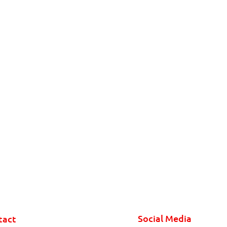
Social Media
tact