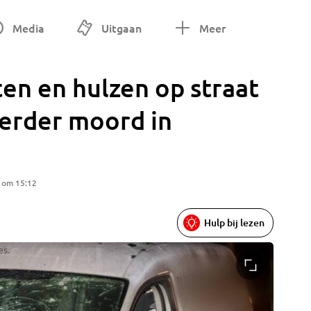
Media
Uitgaan
Meer
en en hulzen op straat
eerder moord in
5 om 15:12
Hulp bij lezen
es.