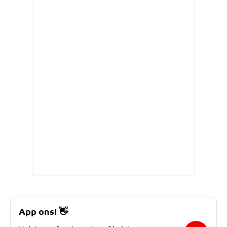
App ons!
👋