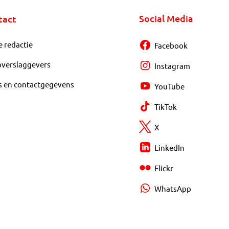
Social Media
tact
e redactie
Facebook
overslaggevers
Instagram
s en contactgegevens
YouTube
TikTok
X
LinkedIn
Flickr
WhatsApp