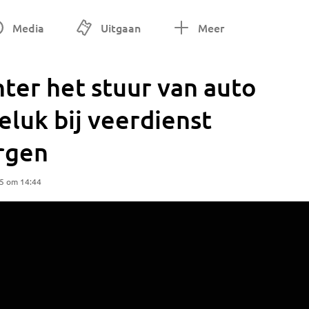
Media
Uitgaan
Meer
hter het stuur van auto
eluk bij veerdienst
rgen
25 om 14:44