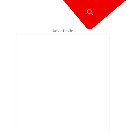
Advertentie
Dekkers in het Haagse buurthuis (beeld: NTR)