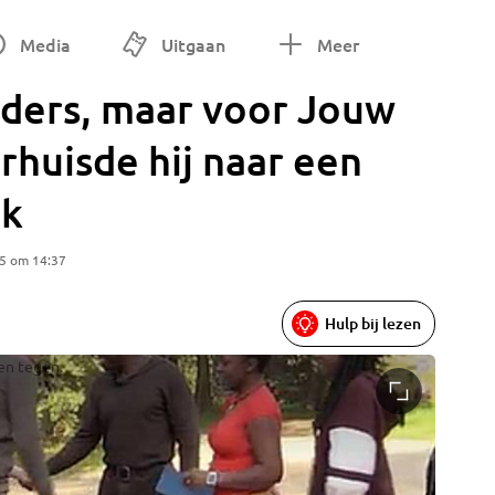
Media
Uitgaan
Meer
lders, maar voor Jouw
rhuisde hij naar een
jk
25 om 14:37
Hulp bij lezen
en tegen.
Wilbert 