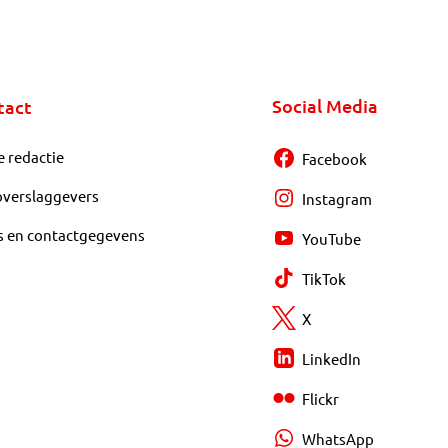
Social Media
tact
e redactie
Facebook
overslaggevers
Instagram
s en contactgegevens
YouTube
TikTok
X
LinkedIn
Flickr
WhatsApp