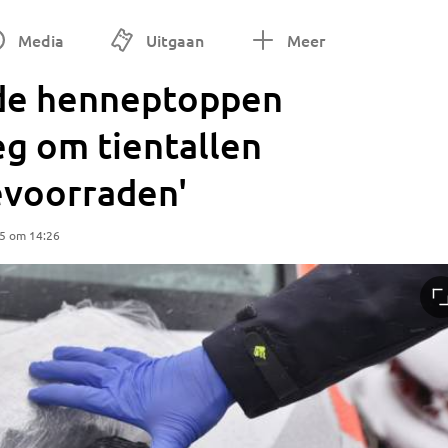
Media
Uitgaan
Meer
gde henneptoppen
g om tientallen
evoorraden'
25 om 14:26