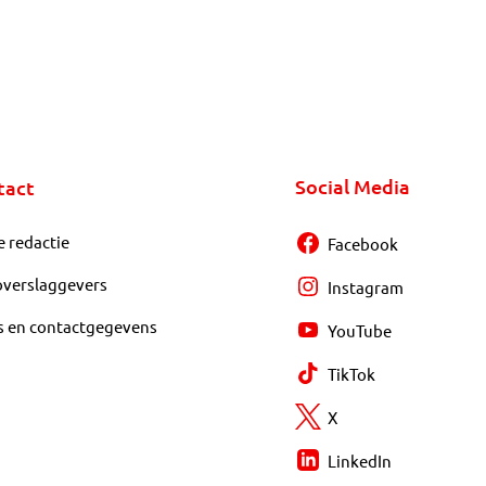
Social Media
tact
e redactie
Facebook
overslaggevers
Instagram
s en contactgegevens
YouTube
TikTok
X
LinkedIn