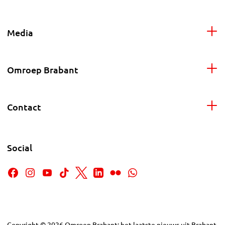
Media
Omroep Brabant
Contact
Social
Copyright
©
2026
Omroep Brabant: het laatste nieuws uit Brabant,