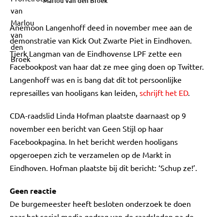
Marlou van den Broek
Anemoon Langenhoff deed in november mee aan de
demonstratie van Kick Out Zwarte Piet in Eindhoven.
Tjerk Langman van de Eindhovense LPF zette een
Facebookpost van haar dat ze mee ging doen op Twitter.
Langenhoff was en is bang dat dit tot persoonlijke
represailles van hooligans kan leiden,
schrijft het ED
.
CDA-raadslid Linda Hofman plaatste daarnaast op 9
november een bericht van Geen Stijl op haar
Facebookpagina. In het bericht werden hooligans
opgeroepen zich te verzamelen op de Markt in
Eindhoven. Hofman plaatste bij dit bericht: ‘Schup ze!’.
Geen reactie
De burgemeester heeft besloten onderzoek te doen
naar het social media gedrag van de raadsleden na de