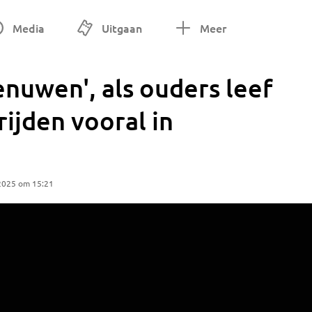
Media
Uitgaan
Meer
enuwen', als ouders leef
rijden vooral in
 2025 om 15:21