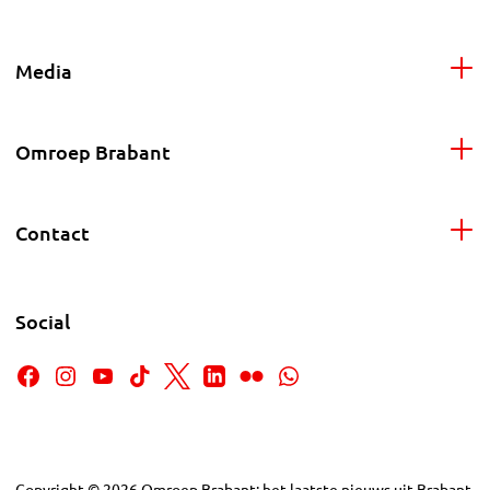
Media
Omroep Brabant
Contact
Social
Copyright
©
2026
Omroep Brabant: het laatste nieuws uit Brabant,