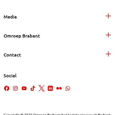
Media
Omroep Brabant
Contact
Social
Copyright
©
2026
Omroep Brabant: het laatste nieuws uit Brabant,