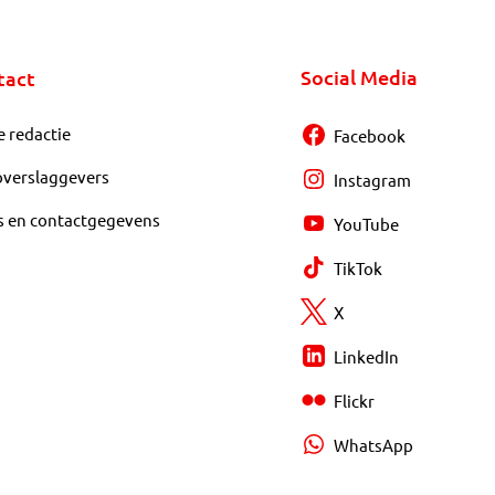
Social Media
tact
e redactie
Facebook
overslaggevers
Instagram
s en contactgegevens
YouTube
TikTok
X
LinkedIn
Flickr
WhatsApp