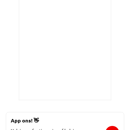
App ons!
👋