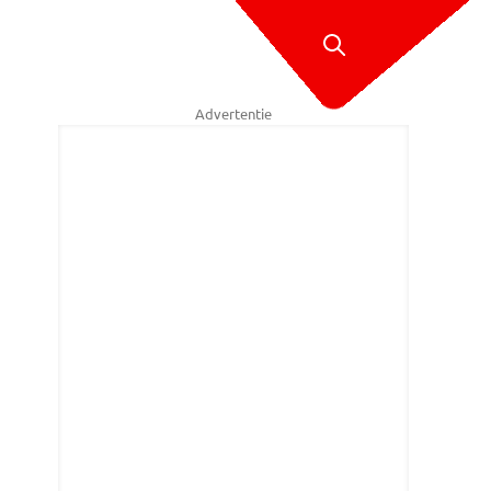
Advertentie
van Bestuur van het Bravis ziekenhuis tijdens de bekendmaking. (Foto: