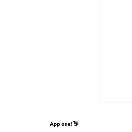
App ons!
👋