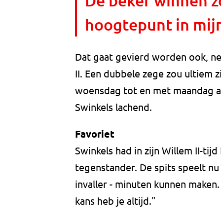
De beker winnen z
hoogtepunt in mijn
Dat gaat gevierd worden ook, ne
II. Een dubbele zege zou ultiem z
woensdag tot en met maandag aan 
Swinkels lachend.
Favoriet
Swinkels had in zijn Willem II-tij
tegenstander. De spits speelt nu w
invaller - minuten kunnen maken
kans heb je altijd."