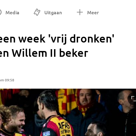
Media
Uitgaan
Meer
een week 'vrij dronken'
n Willem II beker
 om 09:58