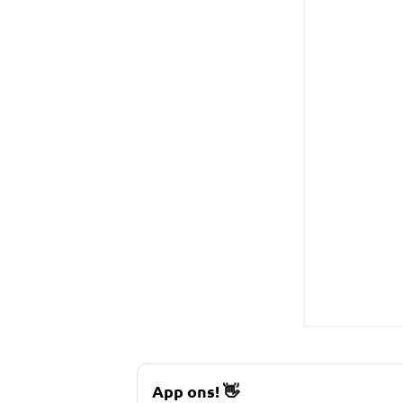
App ons!
👋