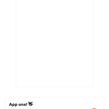
App ons!
👋