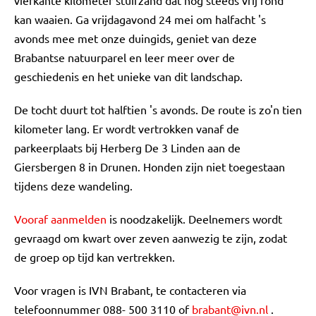
vierkante kilometer stuifzand dat nog steeds vrij rond
kan waaien. Ga vrijdagavond 24 mei om halfacht 's
avonds mee met onze duingids, geniet van deze
Brabantse natuurparel en leer meer over de
geschiedenis en het unieke van dit landschap.
De tocht duurt tot halftien 's avonds. De route is zo'n tien
kilometer lang. Er wordt vertrokken vanaf de
parkeerplaats bij Herberg De 3 Linden aan de
Giersbergen 8 in Drunen. Honden zijn niet toegestaan
tijdens deze wandeling.
Vooraf aanmelden
is noodzakelijk. Deelnemers wordt
gevraagd om kwart over zeven aanwezig te zijn, zodat
de groep op tijd kan vertrekken.
Voor vragen is IVN Brabant, te contacteren via
telefoonnummer 088- 500 3110 of
brabant@ivn.nl
.