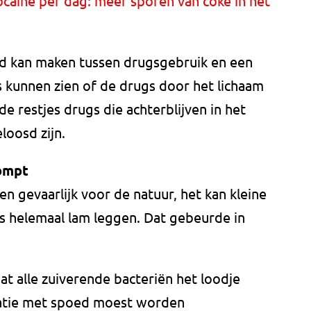
cocaïne per dag: meer sporen van coke in het
id kan maken tussen drugsgebruik en een
s kunnen zien of de drugs door het lichaam
de restjes drugs die achterblijven in het
loosd zijn.
pompt
leen gevaarlijk voor de natuur, het kan kleine
fs helemaal lam leggen. Dat gebeurde in
t alle zuiverende bacteriën het loodje
latie met spoed moest worden