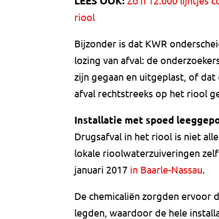
LEES OOK:
Zo'n 12.000 lijntjes 
riool
Bijzonder is dat KWR ondersche
lozing van afval: de onderzoeker
zijn gegaan en uitgeplast, of dat 
afval rechtstreeks op het riool ge
Installatie met spoed leegge
Drugsafval in het riool is niet al
lokale rioolwaterzuiveringen zel
januari 2017
in Baarle-Nassau
.
De chemicaliën zorgden ervoor da
legden, waardoor de hele instal