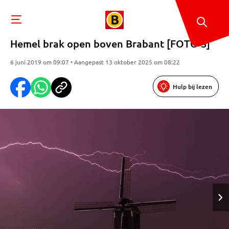
Hemel brak open boven Brabant [FOTO'S]
6 juni 2019 om 09:07 • Aangepast 13 oktober 2025 om 08:22
Hulp bij lezen