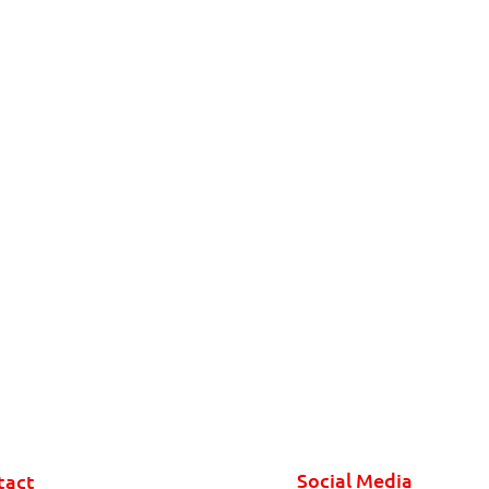
Social Media
tact