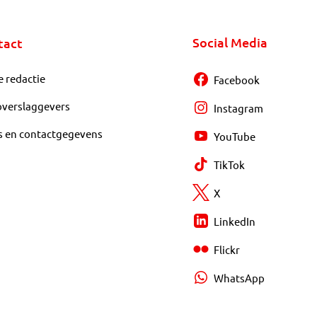
Social Media
tact
e redactie
Facebook
overslaggevers
Instagram
s en contactgegevens
YouTube
TikTok
X
LinkedIn
Flickr
WhatsApp