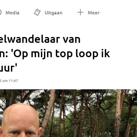
Media
Uitgaan
Meer
nelwandelaar van
 'Op mijn top loop ik
uur'
5 om 11:47