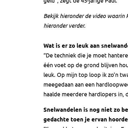
geld”, zegt de 45-jarige Paul.
Bekijk hieronder de video waarin P
hieronder verder.
Wat is er zo leuk aan snelwand
“De techniek die je moet hantere
één voet op de grond blijven ho
leuk. Op mijn top loop ik zo’n tw
meegedaan aan een hardloopweds
haalde meerdere hardlopers in, 
Snelwandelen is nog niet zo b
gedachte toen je ervan hoorde