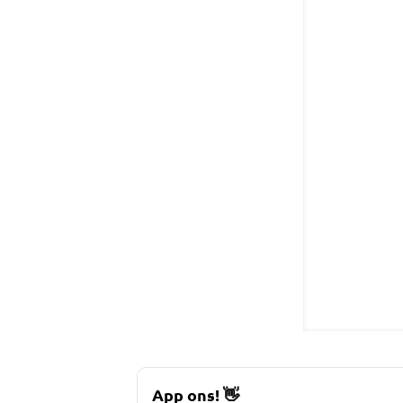
App ons!
👋