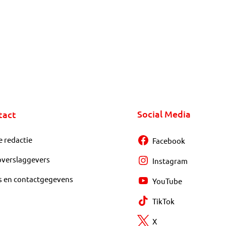
Social Media
tact
e redactie
Facebook
overslaggevers
Instagram
s en contactgegevens
YouTube
TikTok
X