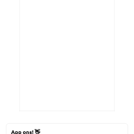
App ons!
👋