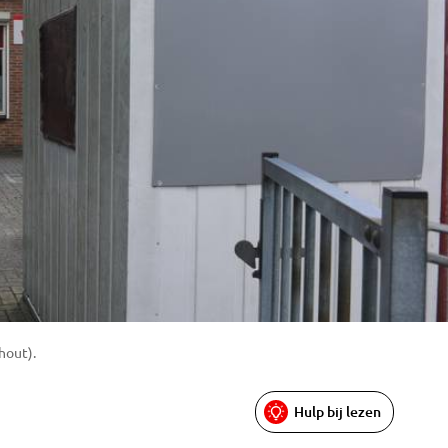
hout).
Hulp bij lezen