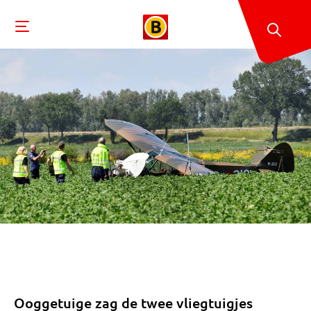
Ooggetuige zag de twee vliegtuigjes