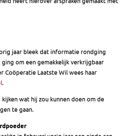
eid heeft hierover afspraken gemaakt met
orig jaar bleek dat informatie rondging
 ging om een gemakkelijk verkrijgbaar
r Coöperatie Laatste Wil wees haar
l
.
g kijken wat hij zou kunnen doen om de
egen te gaan.
ordpoeder
aakte in februari vorig jaar een einde aan