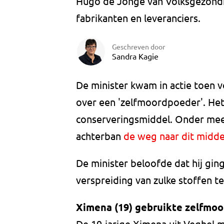
Hugo de Jonge van Volksgezondh
fabrikanten en leveranciers.
Geschreven door
Sandra Kagie
De minister kwam in actie toen v
over een 'zelfmoordpoeder'. Het
conserveringsmiddel. Onder mee
achterban
de weg naar dit midde
De minister beloofde dat hij gin
verspreiding van zulke stoffen t
Ximena (19) gebruikte zelfmo
De 19-jarige Ximena uit Veghel m