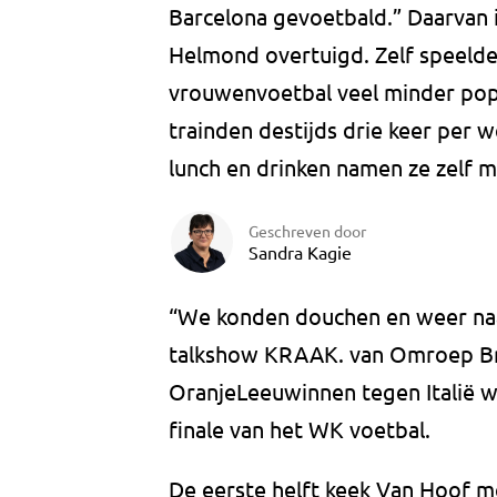
Barcelona gevoetbald.” Daarvan i
Helmond overtuigd. Zelf speelde
vrouwenvoetbal veel minder popu
trainden destijds drie keer per w
lunch en drinken namen ze zelf m
Geschreven door
Sandra Kagie
“We konden douchen en weer naar
talkshow KRAAK. van Omroep Bra
OranjeLeeuwinnen tegen Italië wa
finale van het WK voetbal.
De eerste helft keek Van Hoof me