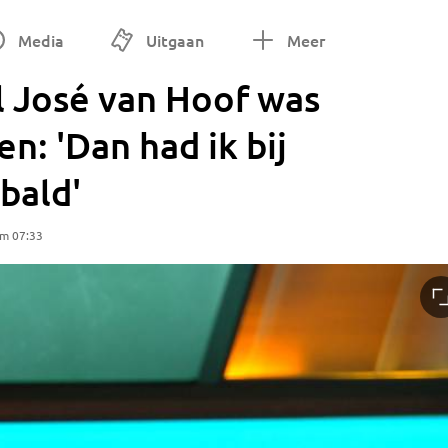
Media
Uitgaan
Meer
l José van Hoof was
n: 'Dan had ik bij
bald'
om 07:33