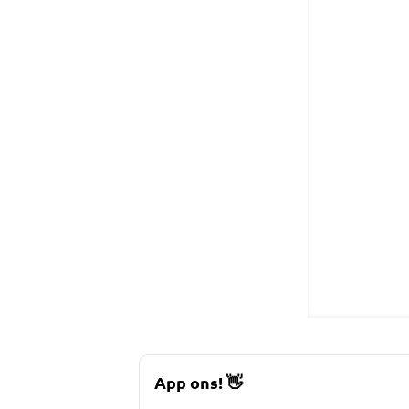
App ons!
👋