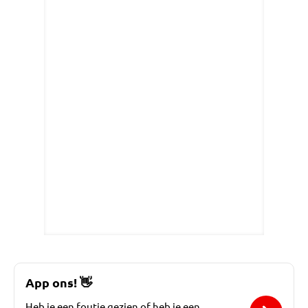
App ons!
👋
Heb je een foutje gezien of heb je een