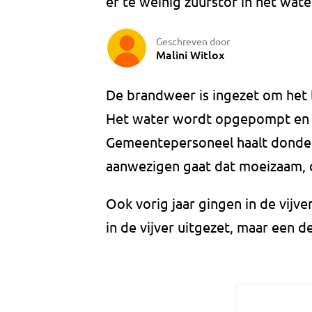
er te weinig zuurstof in het wate
Geschreven door
Malini Witlox
De brandweer is ingezet om het 
Het water wordt opgepompt en z
Gemeentepersoneel haalt donder
aanwezigen gaat dat moeizaam, om
Ook vorig jaar gingen in de vijver
in de vijver uitgezet, maar een d