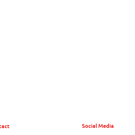
Social Media
tact