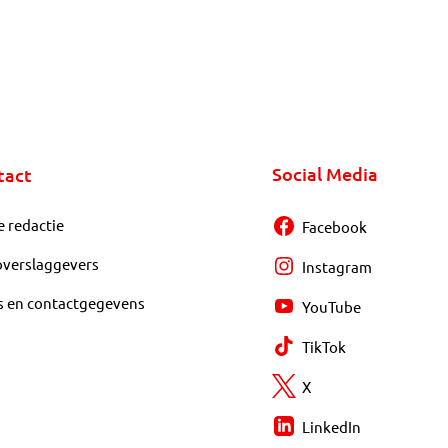
Social Media
tact
e redactie
Facebook
overslaggevers
Instagram
s en contactgegevens
YouTube
TikTok
X
LinkedIn