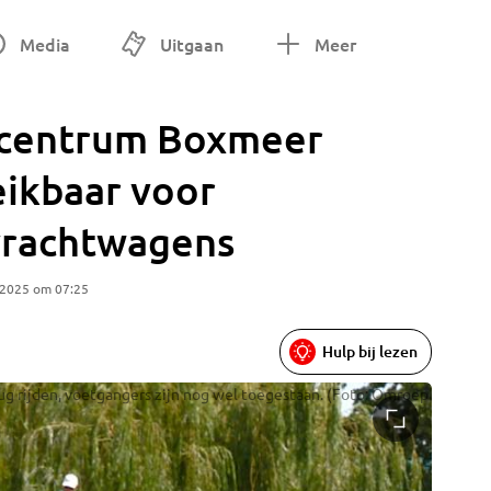
Media
Uitgaan
Meer
gcentrum Boxmeer
ikbaar voor
vrachtwagens
 2025 om 07:25
Hulp bij lezen
ug rijden, voetgangers zijn nog wel toegestaan. (Foto: Omroep
Duidelij