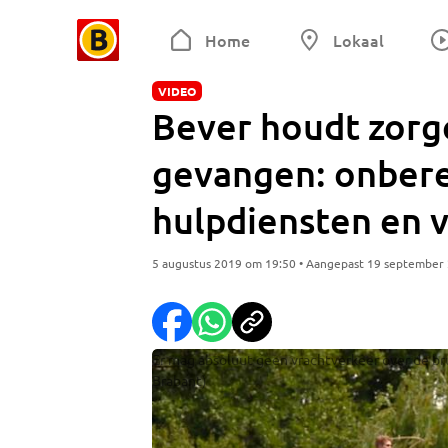
Home
Lokaal
VIDEO
Bever houdt zor
gevangen: onbere
hulpdiensten en 
5 augustus 2019 om 19:50 • Aangepast 19 september
Er mag absoluut geen vrachtverkeer over de br
Brabant)