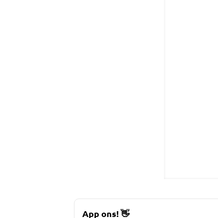
App ons!
👋