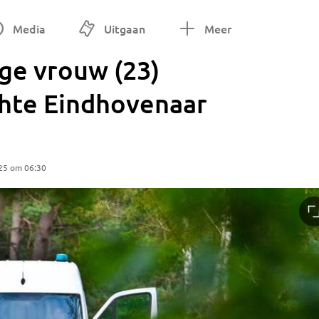
Media
Uitgaan
Meer
nge vrouw (23)
chte Eindhovenaar
25 om 06:30