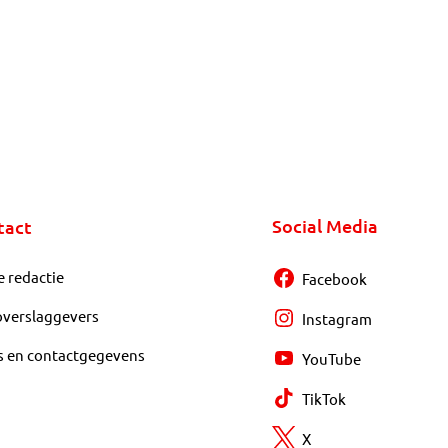
Social Media
tact
e redactie
Facebook
overslaggevers
Instagram
s en contactgegevens
YouTube
TikTok
X