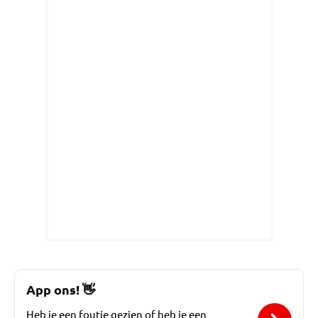
App ons!
👋
Heb je een foutje gezien of heb je een