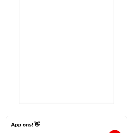
App ons!
👋