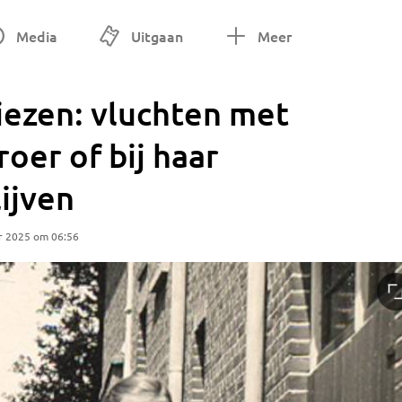
Media
Uitgaan
Meer
iezen: vluchten met
oer of bij haar
ijven
r 2025 om 06:56