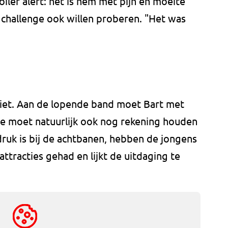
iler alert: het is hem met pijn en moeite
 challenge ook willen proberen. "Het was
k niet. Aan de lopende band moet Bart met
t je moet natuurlijk ook nog rekening houden
ruk is bij de achtbanen, hebben de jongens
ttracties gehad en lijkt de uitdaging te