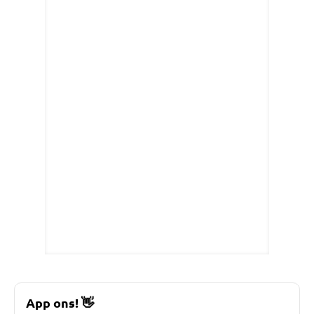
App ons!
👋