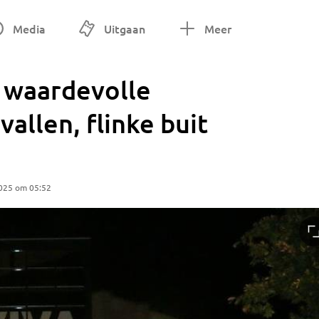
Media
Uitgaan
Meer
n waardevolle
llen, flinke buit
2025 om 05:52