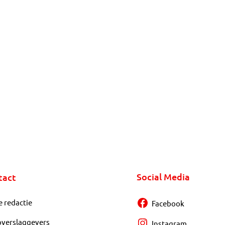
Social Media
tact
e redactie
Facebook
overslaggevers
Instagram