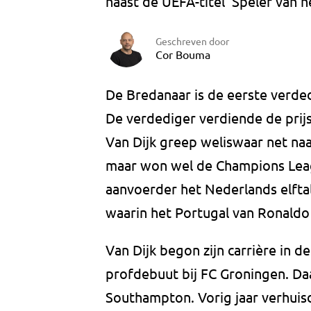
naast de UEFA-titel 'Speler van he
Geschreven door
Cor Bouma
De Bredanaar is de eerste verdedi
De verdediger verdiende de prijs
Van Dijk greep weliswaar net naa
maar won wel de Champions Leagu
aanvoerder het Nederlands elftal
waarin het Portugal van Ronaldo 
Van Dijk begon zijn carrière in d
profdebuut bij FC Groningen. Daa
Southampton. Vorig jaar verhuisd