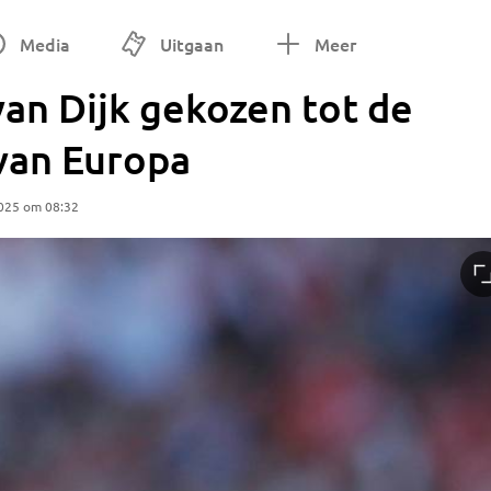
Media
Uitgaan
Meer
van Dijk gekozen tot de
van Europa
2025 om 08:32