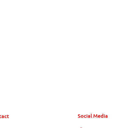
Social Media
tact