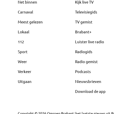
Net binnen
Kijk live TV
Carnaval
Televisiegids
Meest gelezen
TV gemist
Lokaal
Brabant+
112
Luister live radio
Sport
Radiogids
Weer
Radio gemist
Verkeer
Podcasts
Uitgaan
Nieuwsbrieven
Download de app
Copyright
©
2026
Omroep Brabant: het laatste nieuws uit Br