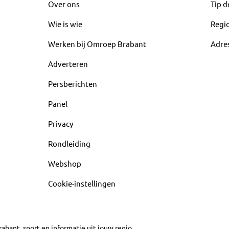
Over ons
Tip d
Wie is wie
Regi
Werken bij Omroep Brabant
Adre
Adverteren
Persberichten
Panel
Privacy
Rondleiding
Webshop
Cookie-instellingen
abant, sport en informatie uit jouw regio.