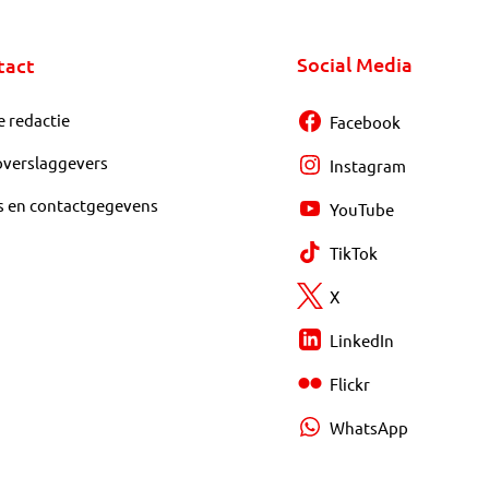
Social Media
tact
e redactie
Facebook
overslaggevers
Instagram
s en contactgegevens
YouTube
TikTok
X
LinkedIn
Flickr
WhatsApp