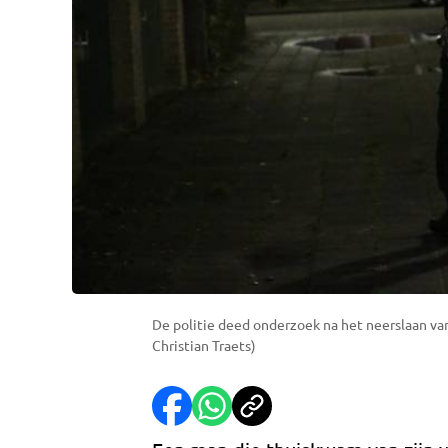
De politie deed onderzoek na het neerslaan va
Christian Traets)