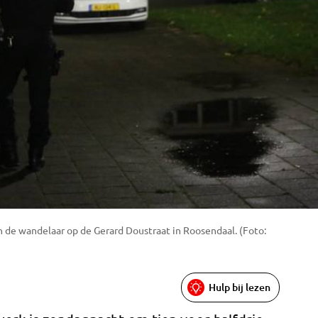
n de wandelaar op de Gerard Doustraat in Roosendaal. (Foto:
Hulp bij lezen